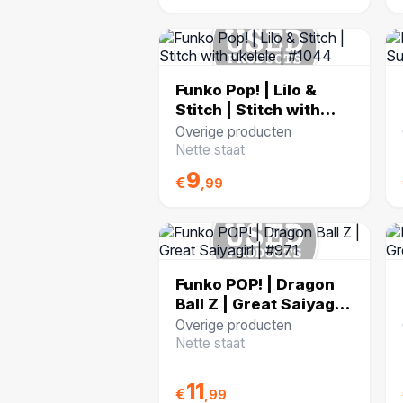
Funko Pop! | Lilo &
Stitch | Stitch with
ukelele | #1044
Overige producten
Nette staat
9
€
,99
Funko POP! | Dragon
Ball Z | Great Saiyagirl
| #971
Overige producten
Nette staat
11
€
,99