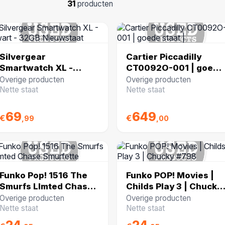
31
producten
Silvergear
Cartier Piccadilly
Smartwatch XL -
CT0092O-001 | goede
Zwart - 32GB
staat |
Overige producten
Overige producten
Nieuwstaat
Nette staat
Nette staat
69
649
€
€
,99
,00
Funko Pop! 1516 The
Funko POP! Movies |
Smurfs LImted Chase
Childs Play 3 | Chucky
Smurfette
#798
Overige producten
Overige producten
Nette staat
Nette staat