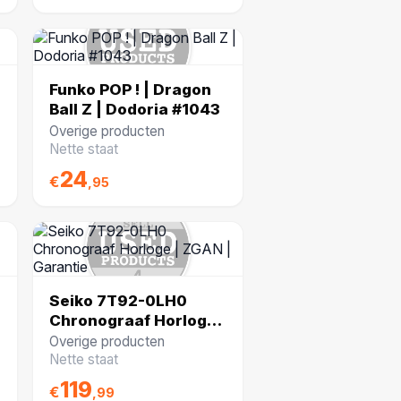
Funko POP ! | Dragon
Ball Z | Dodoria #1043
Overige producten
Nette staat
24
€
,95
Seiko 7T92-0LH0
Chronograaf Horloge |
ZGAN | Garantie
Overige producten
Nette staat
119
€
,99