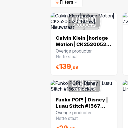
Filters
Calvin Klein |horloge
Motion| CK25200520|
Blauw| Nieuwstaat
Overige producten
Nette staat
139
€
,99
Funko POP! | Disney |
Luau Stitch #1567
Flocked
Overige producten
Nette staat